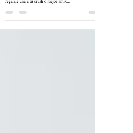
para ti! 2x1 EN CLASES SUELTAS. Paga una clase y
regálale una a tu crush o mejor amix,...