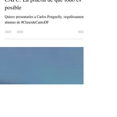
EVOIXE
27 feb 2020
3 min de lectura
CAPC: La prueba de que todo es
posible
Quiero presentarles a Carlos Penguelly, orgullosamente
alumno de #ClasesdeCantoDF